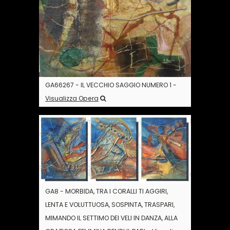
GA66267 - IL VECCHIO SAGGIO NUMERO 1 -
Visualizza Opera
GA8 - MORBIDA, TRA I CORALLI TI AGGIRI,
LENTA E VOLUTTUOSA, SOSPINTA, TRASPARI,
MIMANDO IL SETTIMO DEI VELI IN DANZA, ALLA