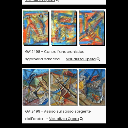
GA12498 - Contra l’anacronistica
sgarberia barocca... -
Visualizza Opera
GA12499 - Assiso sul sasso sorgente
dall'onda... -
Visualizza Opera