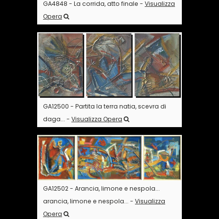
GA4848 - La corrida, atto finale -
Visualizza
Opera
GA12500 - Partita la terra natia, scevra di
daga... -
Visualizza Opera
GA12502 - Arancia, limone e nespola...
arancia, limone e nespola... -
Visualizza
Opera