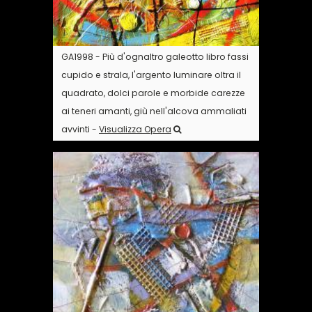
GA1998 - Più d'ognaltro galeotto libro fassi
cupido e strala, l'argento luminare oltra il
quadrato, dolci parole e morbide carezze
ai teneri amanti, giù nell'alcova ammaliati
avvinti -
Visualizza Opera