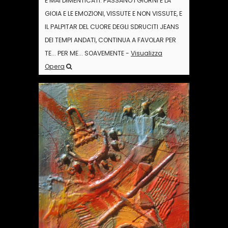
E MAI DIMENTICATI. PASSANO I GIORNI E LA
GIOIA E LE EMOZIONI, VISSUTE E NON VISSUTE, E
IL PALPITAR DEL CUORE DEGLI SDRUCITI JEANS
DEI TEMPI ANDATI, CONTINUA A FAVOLAR PER
TE... PER ME... SOAVEMENTE -
Visualizza
Opera