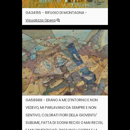
GA34155 - RIFUGIO DI MONTAGNA -
Visualizza Opera
GA58988 - ERANO A ME D'INTORNO E NON
VEDEVO, MI PARLAVANO DA SEMPRE E NON
SENTIVO, COLORATI FIORI DELLA GIOVENTU'
SUBLIME, FATTA DI SOGNI RECISI O MAI RECISI,