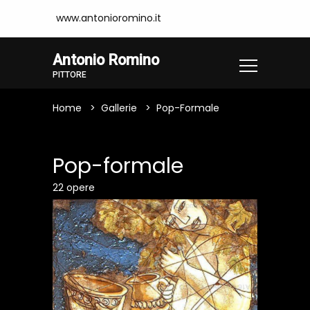
www.antonioromino.it
Antonio Romino
PITTORE
Home
Gallerie
Pop-Formale
Pop-formale
22 opere