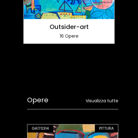
ale
Outsider-art
16 Opere
Opere
Visualizza tutte
PITTURA
GA170314
PITTURA
GA