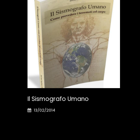
DA
Il Sismografo Umano
VIT
13/02/2014
29